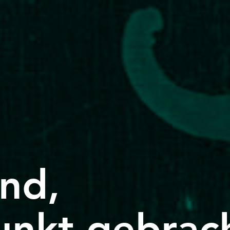
ind,
unkt gebrac