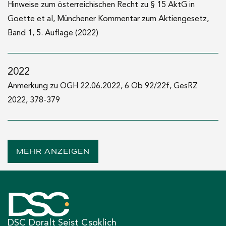
Hinweise zum österreichischen Recht zu § 15 AktG in
Goette et al, Münchener Kommentar zum Aktiengesetz,
Band 1, 5. Auflage (2022)
2022
Anmerkung zu OGH 22.06.2022, 6 Ob 92/22f, GesRZ
2022, 378-379
2022
MEHR ANZEIGEN
Hinweise zum österreichischen Recht zu § 136 Rz 133-176
dAktG in Goette et al, Münchener Kommentar zum
Aktiengesetz, 5. Auflage (2022)
2021
DSC Doralt Seist Csoklich