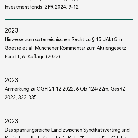
2002–2003
Investmentfonds, ZFR 2024, 9-12
Gerichtsjahr
2000–2002
2023
Leiter der Geschäftsstelle der Übernahmekommission
Hinweise zum österreichischen Recht zu § 15 dAktG in
Goette et al, Münchener Kommentar zum Aktiengesetz,
1996–2000
Band 1, 6. Auflage (2023)
Vertrags- bzw. Universitätsassistent am Institut für Zivil-,
Handels- und Wertpapierrecht an der
Wirtschaftsuniversität Wien
2023
Anmerkung zu OGH 21.12.2022, 6 Ob 124/22m, GesRZ
1996
2023, 333-335
Mag. iur. (Universität Wien)
2023
Das spannungsreiche Land zwischen Syndikatsvertrag und