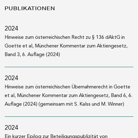
PUBLIKATIONEN
seit 2004
Lehrbeauftragter der Anwaltsakademie für Aktien-,
2024
Kapitalmarkt- und Umgründungsrecht
Hinweise zum österreichischen Recht zu § 136 dAktG in
Goette et al, Münchener Kommentar zum Aktiengesetz,
2005
Band 3, 6. Auflage (2024)
Mag. rer. soc. oec. (Wirtschaftsuniversität Wien)
2005
2024
Dr. iur. (Universität Wien)
Hinweise zum österreichischen Übernahmerecht in Goette
et al, Münchener Kommentar zum Aktiengesetz, Band 6, 6.
2002–2004
Auflage (2024) (gemeinsam mit S. Kalss und M. Winner)
Universitätsassistent am Institut für Zivil- und
Unternehmensrecht an der WU Wien (Univ.-Prof. Dr. Peter
Doralt)
2024
Ein kurzer Epilog zur Beteiligungspublizität von