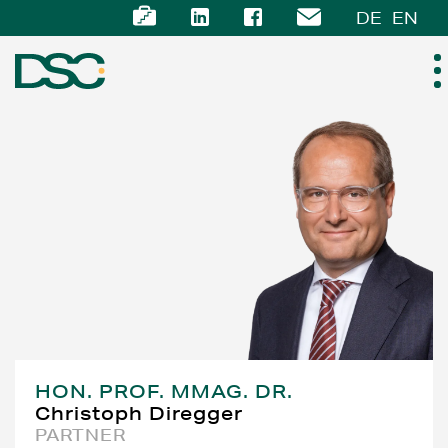
DE
EN
ÜBER UNS
EXPERTISE
TEAM
NEWS
KARRIERE
HON. PROF. MMAG. DR.
Christoph Diregger
KONTAKT
PARTNER