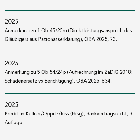
Auszeichnung mit dem Hauptpreis des Verbands
österreichischer Banken und Bankiers für Arbeiten im
Bereich des Wirtschafts- und Bankrechts 2014 (vormals
2025
Walther-Kastner-Preis)
Anmerkung zu 1 Ob 45/25m (Direktleistungsanspruch des
Gläubigers aus Patronatserklärung), ÖBA 2025, 73.
2013
Dr. iur. (Universität Wien)
2025
seit 2012
Anmerkung zu 5 Ob 54/24p (Aufrechnung im ZaDiG 2018:
Rechtsanwalt bei DSC Doralt Seist Csoklich
Schadenersatz vs Berichtigung), ÖBA 2025, 834.
seit 2009
Betreuung des Rechtsprechungsteils der Zeitschrift für
2025
das gesamte Bank- und Börsenwesen – BankArchiv (ÖBA)
Kredit, in Kellner/Oppitz/Riss (Hrsg), Bankvertragsrecht, 3.
(Zivil- und Strafsachen)
Auflage
2009–2012