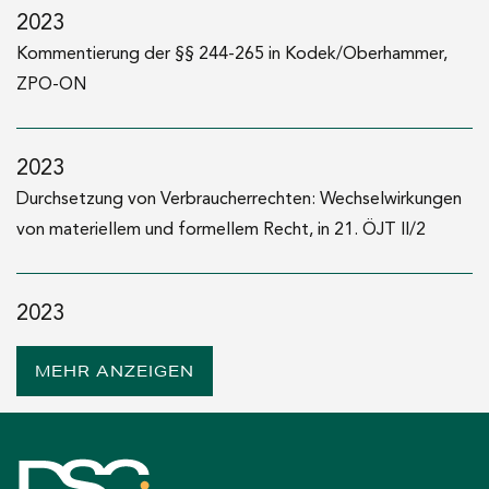
2023
2006–2008
Kommentierung der §§ 244-265 in Kodek/Oberhammer,
Richteramtsanwärter im Sprengel des OLG Wien
ZPO-ON
2004–2006
Gerichtspraxis im Sprengel des OLG Wien
2023
Durchsetzung von Verbraucherrechten: Wechselwirkungen
2004
von materiellem und formellem Recht, in 21. ÖJT II/2
Mag. iur. (Universität Wien)
2023
Servicepauschale und Speichermedienvergütung im
MEHR ANZEIGEN
Telekommunikationsrecht: Informations- und
Erstattungspflichten nach VAGG und KSchG, ÖJZ 2023,
452 (gemeinsam mit Fabian Liebel)