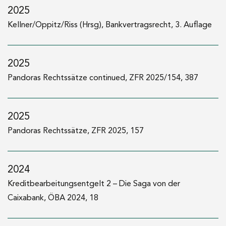
Rechtsanwaltsanwärter bei DSC Doralt Seist Csoklich
2025
Kellner/Oppitz/Riss (Hrsg), Bankvertragsrecht, 3. Auflage
2007–2012
Lektor für bürgerliches und Unternehmensrecht an der
2025
Fachhochschule des bfi Wien
Pandoras Rechtssätze continued, ZFR 2025/154, 387
2005–2012
Freier wissenschaftlicher Mitarbeiter am Institut für
2025
Europäisches Schadenersatzrecht (Österreichische
Pandoras Rechtssätze, ZFR 2025, 157
Akademie der Wissenschaften)
2009
2024
Rechtsanwaltsprüfung (mit Auszeichnung)
Kreditbearbeitungsentgelt 2 – Die Saga von der
Caixabank, ÖBA 2024, 18
2008
Richteramtsprüfung (mit Auszeichnung)