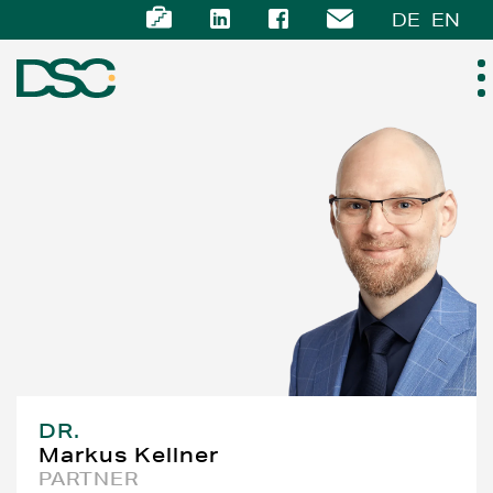
DE
EN
ÜBER UNS
EXPERTISE
TEAM
NEWS
KARRIERE
DR.
Markus Kellner
KONTAKT
PARTNER