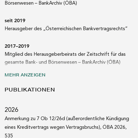
Börsenwesen – BankArchiv (ÖBA)
seit 2019
Herausgeber des „Österreichischen Bankvertragsrechts“
2017–2019
Mitglied des Herausgeberbeirats der Zeitschrift für das
gesamte Bank- und Börsenwesen – BankArchiv (ÖBA)
MEHR ANZEIGEN
seit 2016
Partner bei DSC Doralt Seist Csoklich
PUBLIKATIONEN
seit 2016
2026
Vortragender an der der Wirtschaftsuniversität Wien
Anmerkung zu 7 Ob 12/26d (außerordentliche Kündigung
eines Kreditvertrags wegen Vertragsbruchs), ÖBA 2026,
2014
535