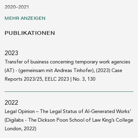
2020–2021
Rechtsanwaltsanwärter bei Zeiler Rechtsanwälte
MEHR ANZEIGEN
2019–2020
PUBLIKATIONEN
Gerichtspraxis im Sprengel des OLG Linz
2023
2019
Transfer of business concerning temporary work agencies
Mag. iur. (Universität Wien)
(AT) - (gemeinsam mit Andreas Tinhofer), (2023) Case
Reports 2023/25, EELC 2023 | No. 3, 130
2017–2018
Auslandsaufenthalt (Erasmus, University of Kent,
Canterbury, GB)
2022
Legal Opinion – The Legal Status of AI-Generated Works’
(Digilabs - The Dickson Poon School of Law King’s College
London, 2022)