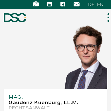
DE
EN
ÜBER UNS
EXPERTISE
TEAM
NEWS
KARRIERE
MAG.
Gaudenz Küenburg, LL.M.
KONTAKT
RECHTSANWALT