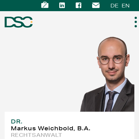
DE
EN
ÜBER UNS
EXPERTISE
TEAM
NEWS
KARRIERE
DR.
Markus Weichbold, B.A.
KONTAKT
RECHTSANWALT