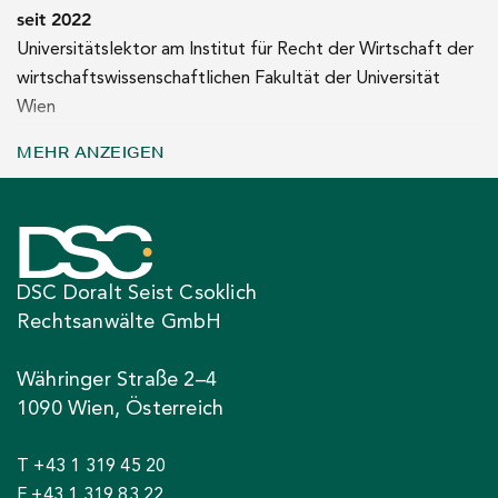
seit 2022
Universitätslektor am Institut für Recht der Wirtschaft der
wirtschaftswissenschaftlichen Fakultät der Universität
Wien
MEHR ANZEIGEN
2021
Dr. iur. (Universität Wien – mit Auszeichnung),
Dissertationsthema: Haftung und Versicherung bei Unfällen
automatisierter Fahrzeuge
DSC Doralt Seist Csoklich
2021
Rechtsanwälte GmbH
B.A. Philosophie (Universität Wien)
Währinger Straße 2–4
1090 Wien, Österreich
2021
Wissenschaftlicher Mitarbeiter am Evidenzbüro des
T +43 1 319 45 20
Obersten Gerichtshofs
F +43 1 319 83 22