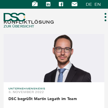
DE
EN
KONFLIKTLÖSUNG
ZUR ÜBERSICHT
ÜBER UNS
EXPERTISE
TEAM
NEWS
UNTERNEHMENSNEWS
KARRIERE
3. NOVEMBER 2022
DSC begrüßt Martin Legath im Team
KONTAKT