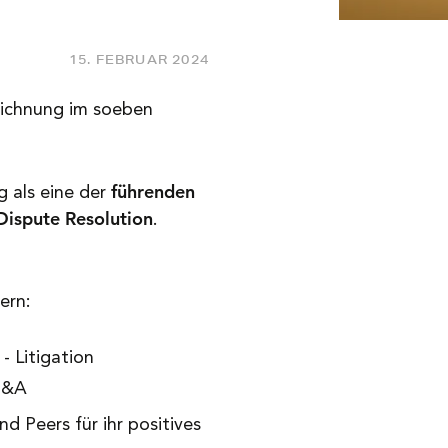
15. FEBRUAR 2024
eichnung im soeben
führenden
g als eine der
Dispute Resolution
.
ern:
- Litigation
M&A
d Peers für ihr positives