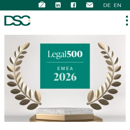
DE
EN
ÜBER UNS
EXPERTISE
TEAM
NEWS
KARRIERE
KONTAKT