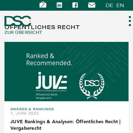
DE
EN
ÖFFENTLICHES RECHT
ZUR ÜBERSICHT
ÜBER UNS
EXPERTISE
TEAM
NEWS
AWARDS & RANKINGS
KARRIERE
1. JUNI 2022
JUVE Rankings & Analysen: Öffentliches Recht |
KONTAKT
Vergaberecht