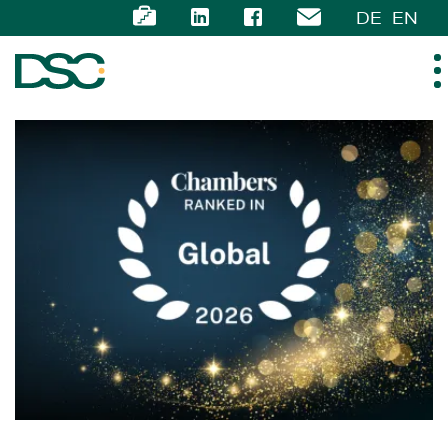
DE
EN
ÜBER UNS
EXPERTISE
TEAM
NEWS
KARRIERE
KONTAKT