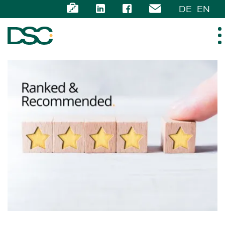
DE
EN
ÜBER UNS
EXPERTISE
TEAM
NEWS
KARRIERE
KONTAKT