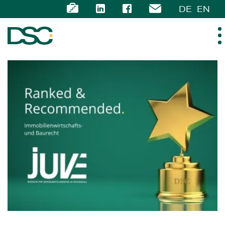
DE
EN
ÜBER UNS
EXPERTISE
TEAM
NEWS
KARRIERE
KONTAKT