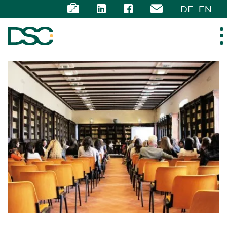
DE
EN
ÜBER UNS
EXPERTISE
TEAM
NEWS
KARRIERE
KONTAKT