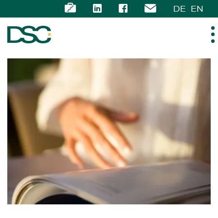
DE
EN
ÜBER UNS
EXPERTISE
TEAM
NEWS
KARRIERE
KONTAKT