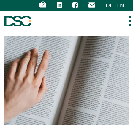
DE
EN
ÜBER UNS
EXPERTISE
TEAM
NEWS
KARRIERE
KONTAKT