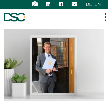
DE
EN
ÜBER UNS
EXPERTISE
TEAM
NEWS
KARRIERE
KONTAKT