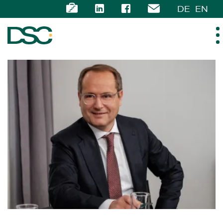
DE
EN
ÜBER UNS
EXPERTISE
TEAM
NEWS
KARRIERE
KONTAKT