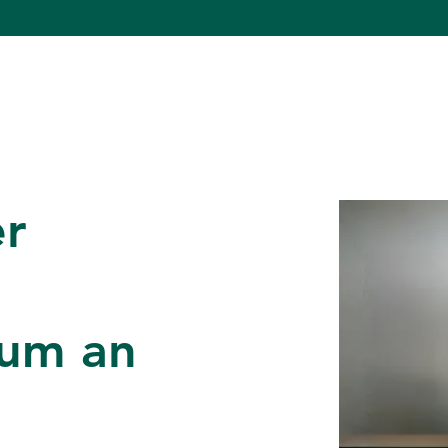
er
ium an