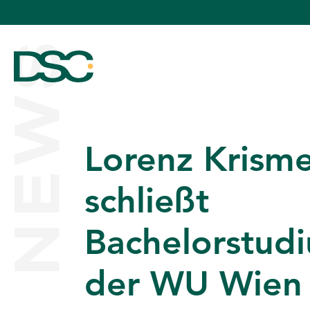
NEWS
Lorenz Krism
ÜBER UNS
schließt
Bachelorstud
EXPERTISE
der WU Wien
TEAM