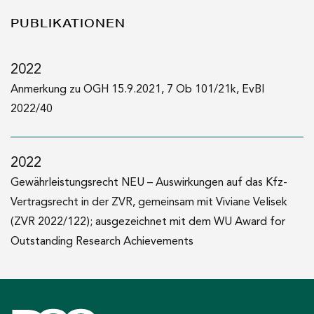
LL.M. (Wirtschaftsuniversität Wien)
PUBLIKATIONEN
2020
Auslandsstudienaufenthalt (Erasmus, Lancaster University,
2022
UK)
Anmerkung zu OGH 15.9.2021, 7 Ob 101/21k, EvBl
2022/40
2019
LL.B. (Wirtschaftsuniversität Wien)
2022
2019–2022
Gewährleistungsrecht NEU – Auswirkungen auf das Kfz-
Studentischer Mitarbeiter am Institut für Zivil- und
Vertragsrecht in der ZVR, gemeinsam mit Viviane Velisek
Zivilverfahrensrecht an der WU Wien
(ZVR 2022/122); ausgezeichnet mit dem WU Award for
Outstanding Research Achievements
2017–2021
Diverse Praktika