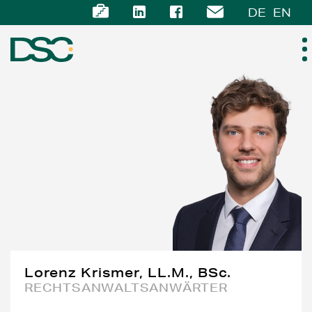
DE
EN
ÜBER UNS
EXPERTISE
TEAM
NEWS
KARRIERE
Lorenz Krismer, LL.M., BSc.
RECHTSANWALTSANWÄRTER
KONTAKT