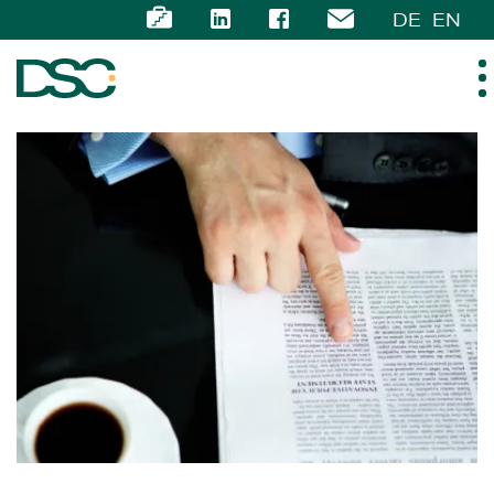
DE
EN
ÜBER UNS
EXPERTISE
TEAM
NEWS
KARRIERE
KONTAKT