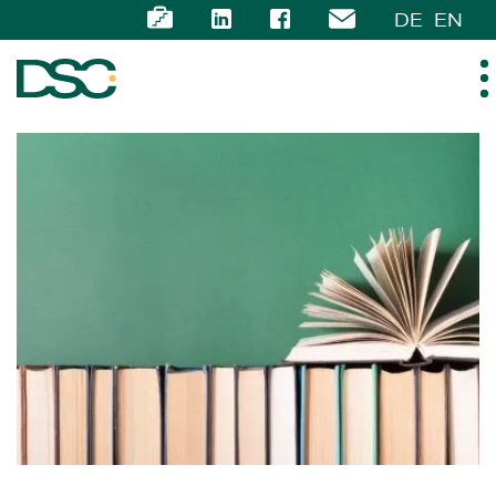
DE
EN
ÜBER UNS
EXPERTISE
TEAM
NEWS
KARRIERE
KONTAKT