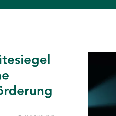
tesiegel
he
örderung
29. FEBRUAR 2024