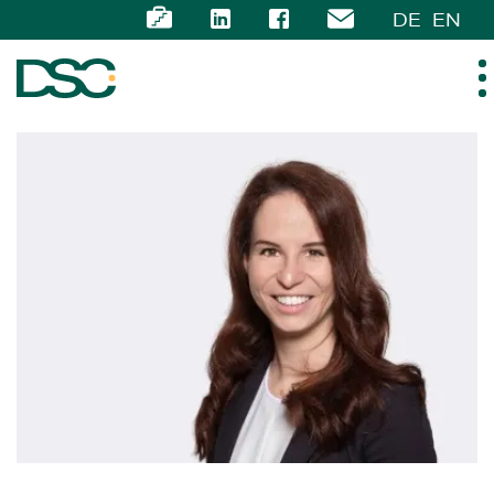
DE
EN
ÜBER UNS
EXPERTISE
TEAM
NEWS
KARRIERE
KONTAKT