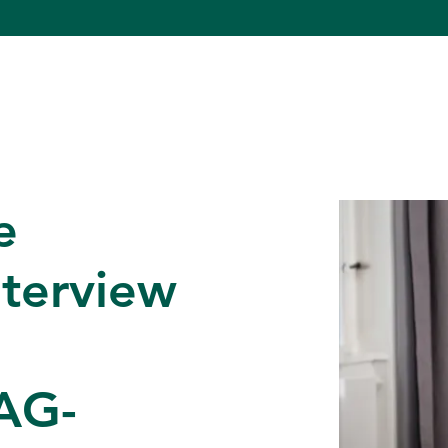
e
terview
 AG-