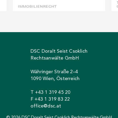
IMMOBILIENRECHT
DSC Doralt Seist Csoklich
Rechtsanwälte GmbH
Währinger Straße 2–4
1090 Wien, Österreich
T +43 1 319 45 20
F +43 1 319 83 22
office@dsc.at
© 2026 DSC Doralt Seist Csoklich Rechtsanwälte GmbH