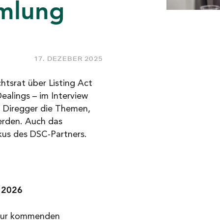
mlung
17. DEZEBER 2025
tsrat über Listing Act
ealings – im Interview
 Diregger die Themen,
erden. Auch das
kus des DSC-Partners.
 2026
 zur kommenden