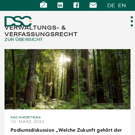
DE
EN
VERWALTUNGS- &
VERFASSUNGSRECHT
ZUR ÜBERSICHT
ÜBER UNS
EXPERTISE
TEAM
NEWS
KARRIERE
FACHVORTRAG
15. MÄRZ 2022
KONTAKT
Podiumsdiskussion „Welche Zukunft gehört der