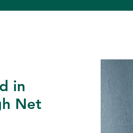
 in
gh Net