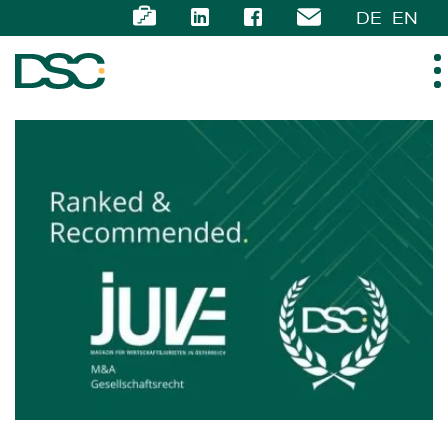
DE
EN
ÜBER UNS
EXPERTISE
TEAM
NEWS
KARRIERE
KONTAKT