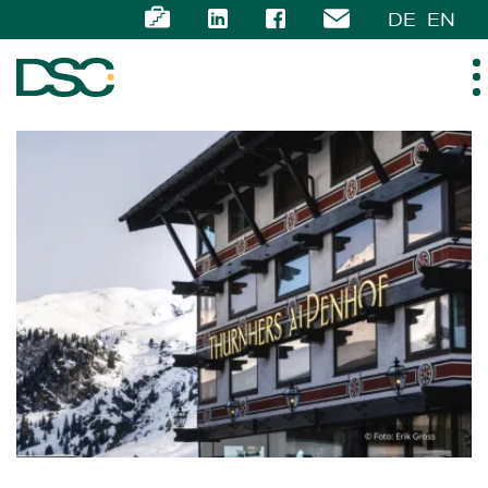
DE
EN
ÜBER UNS
EXPERTISE
TEAM
NEWS
KARRIERE
KONTAKT