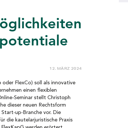
öglichkeiten
potentiale
12. MÄRZ 2024
p oder FlexCo) soll als innovative
rnehmen einen flexiblen
line-Seminar stellt Christoph
che dieser neuen Rechtsform
 Start-up-Branche vor. Die
r die kautelarjuristische Praxis
 FlexKapG werden erörtert.