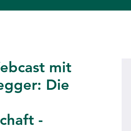
bcast mit
egger: Die
chaft -