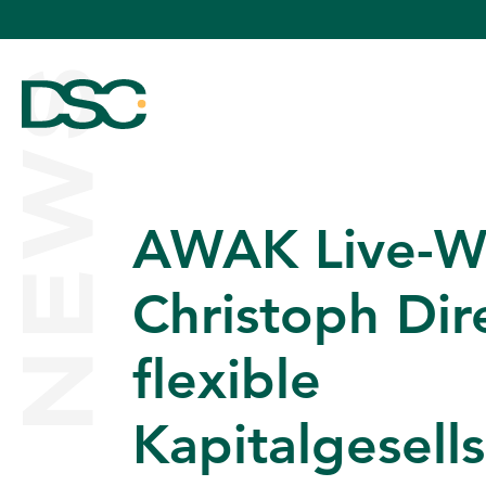
NEWS
AWAK Live-We
ÜBER UNS
Christoph Dir
flexible
EXPERTISE
Kapitalgesells
TEAM